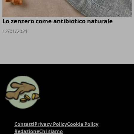
Lo zenzero come antibiotico naturale
12/01/2021
Contatti
Privacy Policy
Cookie Policy
Redazione
Chi siamo