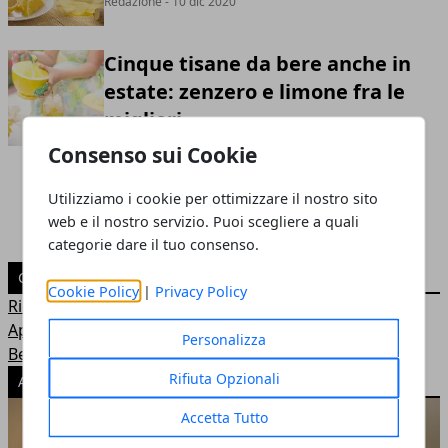
Redazione
- 10 dic 2020
Cinque tisane da bere anche in
estate: zenzero e limone fra le
migliori
Consenso sui Cookie
Redazione
- 10 dic 2020
Utilizziamo i cookie per ottimizzare il nostro sito
web e il nostro servizio. Puoi scegliere a quali
categorie dare il tuo consenso.
CATEGORIE
Cookie Policy
|
Privacy Policy
Ricette
Approfondimenti
Personalizza
Benessere
Rifiuta Opzionali
ARTICOLI POPOLARI
Accetta Tutto