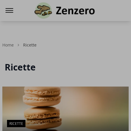
Zenzero la radice dello zenzero, una spezia
Home
Ricette
Ricette
Articoli in Evidenza
RICETTE