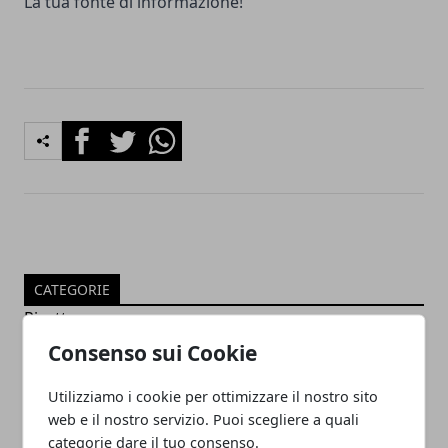
La tua fonte di informazione!
Facebook
Twitter
Whatsapp
CATEGORIE
Ricette
Approfondimenti
Consenso sui Cookie
Benessere
ARTICOLI POPOLARI
Utilizziamo i cookie per ottimizzare il nostro sito
web e il nostro servizio. Puoi scegliere a quali
categorie dare il tuo consenso.